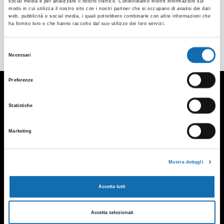
social media e per analizzare il nostro traffico. Condividiamo inoltre informazioni sul
modo in cui utilizza il nostro sito con i nostri partner che si occupano di analisi dei dati
web, pubblicità e social media, i quali potrebbero combinarle con altre informazioni che
ha fornito loro o che hanno raccolto dal suo utilizzo dei loro servizi.
Selezione
Necessari
del
consenso
Preferenze
CONTATTI
Statistiche
Gobbo Allestimenti S.R.L.
Marketing
Via Quasimodo 40, Legnano (MI)
Tel. +39 0331 594753 - 0331 469300
Mostra dettagli
Fax +39 0331 456612
info@gobboallestimenti.it
Accetta tutti
INFO
Informativa Privacy
Accetta selezionati