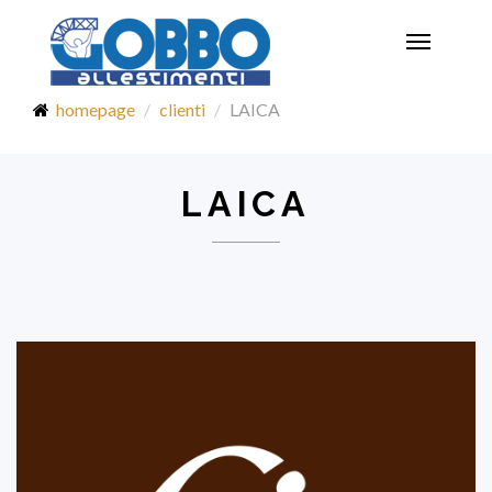
Toggle
navigatio
homepage
clienti
LAICA
LAICA