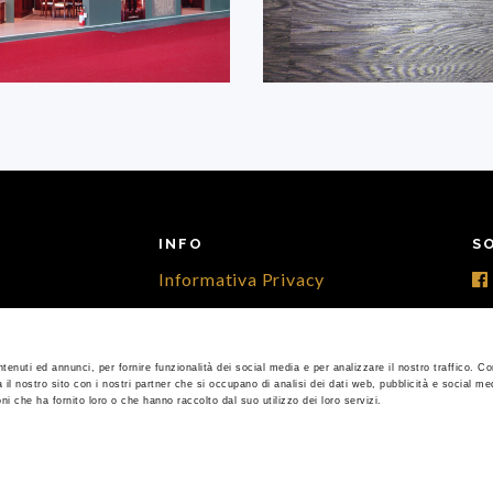
INFO
S
Informativa Privacy
Informativa Cookies
Per info, contattaci
tenuti ed annunci, per fornire funzionalità dei social media e per analizzare il nostro traffico. C
a il nostro sito con i nostri partner che si occupano di analisi dei dati web, pubblicità e social med
i che ha fornito loro o che hanno raccolto dal suo utilizzo dei loro servizi.