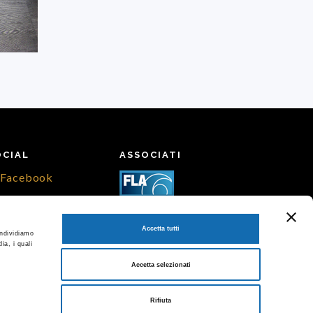
OCIAL
ASSOCIATI
Facebook
Instagram
Accetta tutti
ondividiamo
ia, i quali
Accetta selezionati
Rifiuta