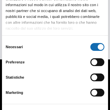
informazioni sul modo in cui utilizza il nostro sito con i
nostri partner che si occupano di analisi dei dati web,
pubblicità e social media, i quali potrebbero combinarle
con altre informazioni che ha fornito loro o che hanno
raccolto dal suo utilizzo dei loro servizi.
Selezione
Necessari
del
consenso
Preferenze
CONTATTI
Statistiche
Gobbo Allestimenti S.R.L.
Via Quasimodo 40, Legnano (MI)
Marketing
Tel. +39 0331 594753 - 0331 469300
Fax +39 0331 456612