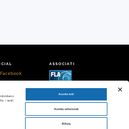
OCIAL
ASSOCIATI
Facebook
Instagram
Accetta tutti
ondividiamo
ia, i quali
Accetta selezionati
Rifiuta