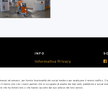
INFO
S
Informativa Privacy
Cookies Policy
Per info, contattaci
tenuti ed annunci, per fornire funzionalità dei social media e per analizzare il nostro traffico. C
a il nostro sito con i nostri partner che si occupano di analisi dei dati web, pubblicità e social med
i che ha fornito loro o che hanno raccolto dal suo utilizzo dei loro servizi.