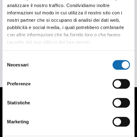
analizzare il nostro traffico. Condividiamo inoltre
informazioni sul modo in cui utilizza il nostro sito con i
nostri partner che si occupano di analisi dei dati web,
pubblicità e social media, i quali potrebbero combinarle
con altre informazioni che ha fornito loro o che hanno
raccolto dal suo utilizzo dei loro servizi.
Selezione
Necessari
del
consenso
Preferenze
Statistiche
CONTACTS
Gobbo Allestimenti S.R.L.
Marketing
Via Quasimodo 40, Legnano (MI)
Tel. +39 0331 594753 - 0331 469300