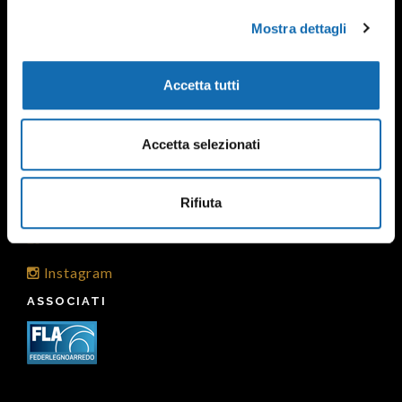
Fax +39 0331 456612
Mostra dettagli
info@gobboallestimenti.it
INFO
Accetta tutti
Informativa Privacy
Politique en matière de cookies
Accetta selezionati
Per info, contattaci
Rifiuta
SOCIAL
Facebook
Instagram
ASSOCIATI