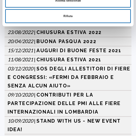
Accetta selezionati
30/05/2023
|
SALONE DEL MOBILE 2023
13/04/2023
|
AUGURI DI BUONA PASQUA 2023
Rifiuta
05/01/2023
|
CHIUSURA NATALIZIA 2022
23/08/2022
|
CHIUSURA ESTIVA 2022
20/04/2022
|
BUONA PASQUA 2022
15/12/2021
|
AUGURI DI BUONE FESTE 2021
11/08/2021
|
CHIUSURA ESTIVA 2021
03/12/2020
|
SOS DEGLI ALLESTITORI DI FIERE
E CONGRESSI: «FERMI DA FEBBRAIO E
SENZA ALCUN AIUTO»
09/10/2020
|
CONTRIBUTI PER LA
PARTECIPAZIONE DELLE PMI ALLE FIERE
INTERNAZIONALI IN LOMBARDIA
10/09/2020
|
STAND WITH US - NEW EVENT
IDEA!